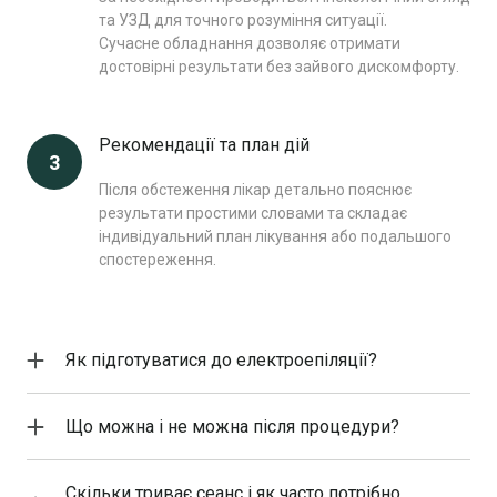
та УЗД для точного розуміння ситуації.
Сучасне обладнання дозволяє отримати
достовірні результати без зайвого дискомфорту.
Рекомендації та план дій
3
Після обстеження лікар детально пояснює
результати простими словами та складає
індивідуальний план лікування або подальшого
спостереження.
Як підготуватися до електроепіляції?
За 7–14 днів не рекомендується робити віск, шугаринг або
пінцет. Допускається гоління або повне утримання від
Що можна і не можна після процедури?
видалення волосся — залежно від зони. У день процедури
Після електроепіляції важливо уникати сауни, солярію та
шкіра має бути чистою, без кремів і масел.
активного сонця у перші дні. Ми даємо індивідуальні
Скільки триває сеанс і як часто потрібно
рекомендації щодо догляду, щоб мінімізувати