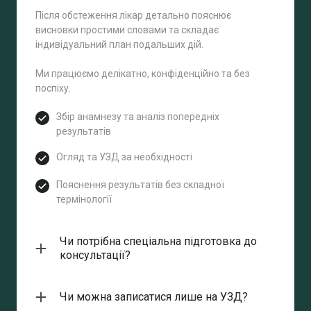
Після обстеження лікар детально пояснює
висновки простими словами та складає
індивідуальний план подальших дій.
Ми працюємо делікатно, конфіденційно та без
поспіху.
Збір анамнезу та аналіз попередніх
результатів
Огляд та УЗД за необхідності
Пояснення результатів без складної
термінології
Чи потрібна спеціальна підготовка до
консультації?
У більшості випадків спеціальна підготовка не
потрібна. Якщо планується УЗД, адміністратор
Чи можна записатися лише на УЗД?
повідомить деталі під час запису.
Так, можливий запис як на консультацію, так і