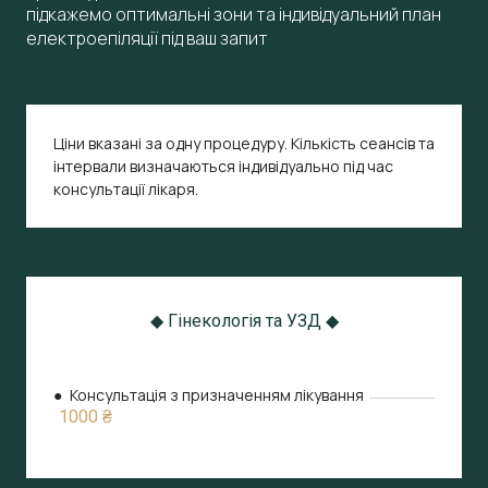
підкажемо оптимальні зони та індивідуальний план
електроепіляції під ваш запит
Ціни вказані за одну процедуру. Кількість сеансів та
інтервали визначаються індивідуально під час
консультації лікаря.
◆ Гінекологія та УЗД ◆
● Консультація з призначенням лікування
1000 ₴