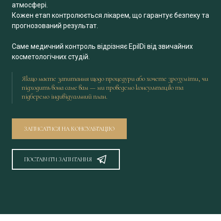
атмосфері.
Кожен етап контролюється лікарем, що гарантує безпеку та
прогнозований результат.
Саме медичний контроль відрізняє EpilDi від звичайних
косметологічних студій.
Якщо маєте запитання щодо процедури або хочете зрозуміти, чи
підходить вона саме вам — ми проведемо консультацію та
підберемо індивідуальний план.
ЗАПИСАТИСЯ НА КОНСУЛЬТАЦІЮ
ПОСТАВИТИ ЗАПИТАННЯ