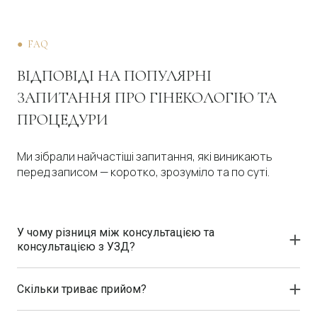
● FAQ
ВІДПОВІДІ НА ПОПУЛЯРНІ
ЗАПИТАННЯ ПРО ГІНЕКОЛОГІЮ ТА
ПРОЦЕДУРИ
Ми зібрали найчастіші запитання, які виникають
перед записом — коротко, зрозуміло та по суті.
У чому різниця між консультацією та
консультацією з УЗД?
Стандартна консультація включає збір анамнезу, огляд та
рекомендації.
Скільки триває прийом?
У разі потреби проводиться ультразвукова діагностика для
Тривалість консультації зазвичай становить 30–60 хвилин і
більш точної оцінки стану. Формат прийому визначається