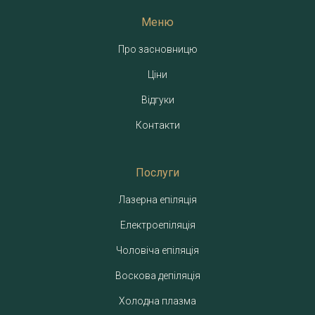
Меню
Про засновницю
Ціни
Відгуки
Контакти
Послуги
Лазерна епіляція
Електроепіляція
Чоловіча епіляція
Воскова депіляція
Холодна плазма