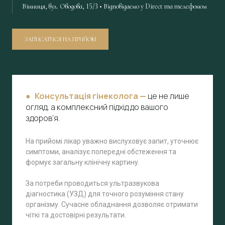
Вінниця, вул. Оводова, 15/3 • Відповідаємо у Direct та телефоном
ЗАПИСАТИСЯ НА ПРИЙОМ
● Консультація гінеколога —
це не лише
огляд, а комплексний підхід до вашого
здоров’я.
На прийомі лікар уважно вислуховує запит, уточнює
симптоми, аналізує попередні обстеження та
формує загальну клінічну картину.
За потреби проводиться ультразвукова
діагностика (УЗД) для точного розуміння стану
організму. Сучасне обладнання дозволяє отримати
чіткі та достовірні результати.