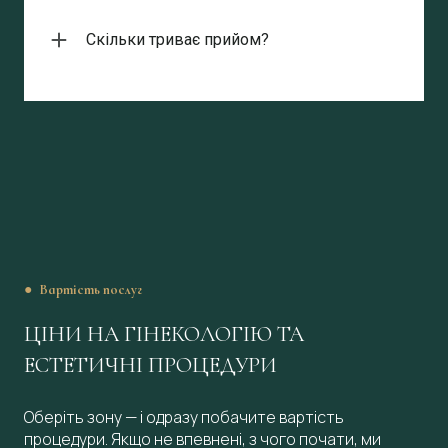
окремо на ультразвукову діагностику.
Скільки триває прийом?
Тривалість залежить від запиту та необхідності
додаткових обстежень. У середньому консультація
займає 30–60 хвилин.
● Вартість послуг
ЦІНИ НА ГІНЕКОЛОГІЮ ТА
ЕСТЕТИЧНІ ПРОЦЕДУРИ
Оберіть зону — і одразу побачите вартість
процедури. Якщо не впевнені, з чого почати, ми